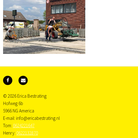
© 2026 Erica Bestrating
Hofweg 6b
5966 NG America
E-mail:
info@ericabestrating.nl
Tom:
0624221647
Henry:
0622132870